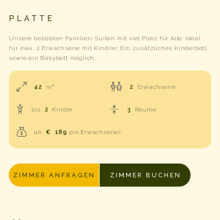
PLATTE
Unsere beliebten Familien-Suiten mit viel Platz für Alle. Ideal
für max. 2 Erwachsene mit Kind/er. Ein zusätzliches Kinderbett
sowie ein Babybett möglich.
42
m²
2
Erwachsene
bis
2
Kinder
3
Räume
ab
€
189
pro Erwachsener
ZIMMER ANFRAGEN
ZIMMER BUCHEN