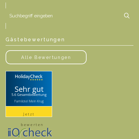
Suchbegriff
Suc
eingeben
Gästebewertungen
Alle Bewertungen
Sehr gut
5.6 Gesamtbewertung
Familotel Mein Krug
Jetzt
bewerten