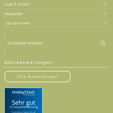
Lage & Anfahrt
Newsletter
Jobs & Karriere
Suchbegriff
Suc
eingeben
Gästebewertungen
Alle Bewertungen
Sehr gut
5.6 Gesamtbewertung
Familotel Mein Krug